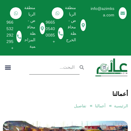
منطقة
منطقة
info@azimks
الريا
الريا
a.com
تخطى
ض -
ض -
966
9665
إلى
محاف
محاف
532
0540
المحتوى
ظة
ظة
292
0085
الخرج
المزاح
295
+
مية
+
أعمالنا
الرئيسية
أعمالنا
تفاصيل