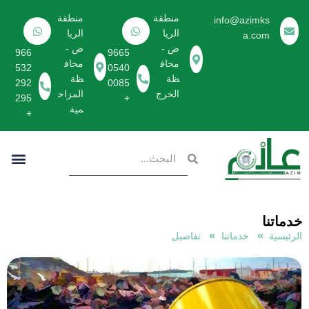
منطقة
منطقة
info@azimks
الريا
الريا
a.com
تخطى
ض -
ض -
966
9665
إلى
محاف
محاف
532
0540
المحتوى
ظة
ظة
292
0085
الخرج
المزاح
295
+
مية
+
خدماتنا
الرئيسية
خدماتنا
تفاصيل