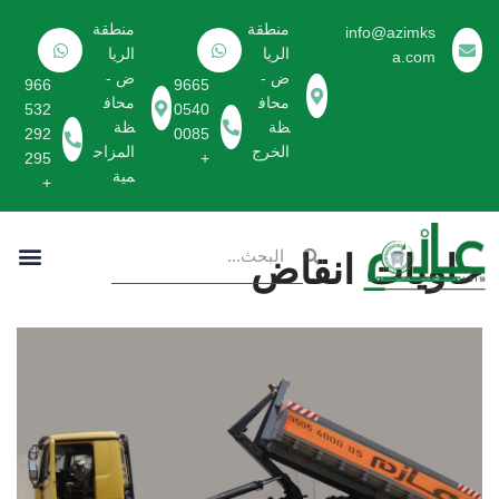
منطقة
منطقة
info@azimks
الريا
الريا
a.com
تخطى
ض -
ض -
966
9665
إلى
محاف
محاف
532
0540
المحتوى
ظة
ظة
292
0085
الخرج
المزاح
295
+
مية
+
حاويات انقاض